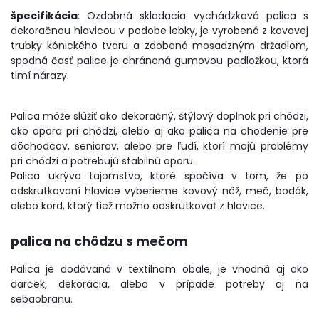
špecifikácia
: Ozdobná skladacia vychádzková palica s
dekoračnou hlavicou v podobe lebky, je vyrobená z kovovej
trubky kónického tvaru a zdobená mosadzným držadlom,
spodná časť palice je chránená gumovou podložkou, ktorá
tlmí nárazy.
Palica môže slúžiť ako dekoračný, štýlový doplnok pri chôdzi,
ako opora pri chôdzi, alebo aj ako palica na chodenie pre
dôchodcov, seniorov, alebo pre ľudí, ktorí majú problémy
pri chôdzi a potrebujú stabilnú oporu.
Palica ukrýva tajomstvo, ktoré spočíva v tom, že po
odskrutkovaní hlavice vyberieme kovový nôž, meč, bodák,
alebo kord, ktorý tiež možno odskrutkovať z hlavice.
palica na chôdzu s mečom
Palica je dodávaná v textilnom obale, je vhodná aj ako
darček, dekorácia, alebo v prípade potreby aj na
sebaobranu.