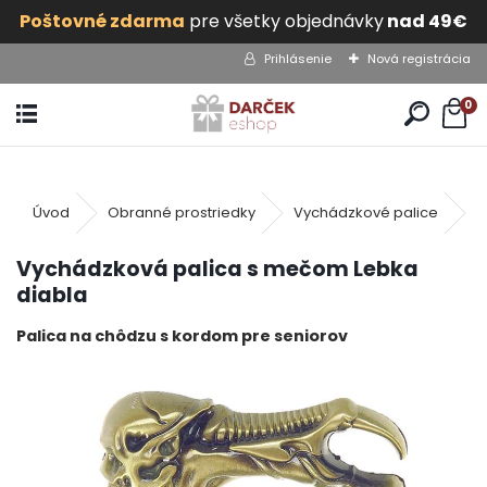
Poštovné zdarma
pre všetky objednávky
nad 49€
Prihlásenie
Nová registrácia
0
V
Úvod
Obranné prostriedky
Vychádzkové palice
Vychádzková palica s mečom Lebka
diabla
Palica na chôdzu s kordom pre seniorov