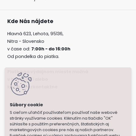
Kde Nás nájdete
Hlavná 623, Lehota, 95136,
Nitra - Slovensko
v čase od:
7:00h - do 16:00h
Od pondelka do piatka.
Platba na výdajnom mieste možná
v hotovosti alebo
kartou bezkontaktne
S cieľom uľahčiť používateľom používať naše webové
stránky využívame cookies. Kliknutím na tlačidlo "OK"
súhlasíte s použitím preferenčných, štatistických aj
marketingových cookies pre nás aj našich partnerov.
Funkčné cookies sú v rámci zachovania funkčnosti webu