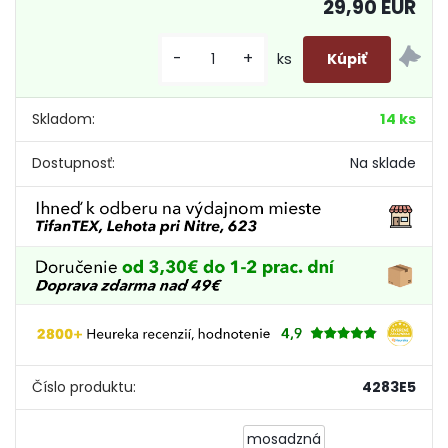
29,90 EUR
-
+
ks
Skladom:
14 ks
Dostupnosť:
Na sklade
Číslo produktu:
4283E5
mosadzná