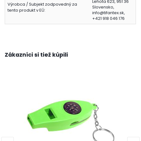
Lehota 623, 951 36
Výrobca / Subjekt zodpovedný za
Slovensko,
tento produkt v EÚ:
info@tifantex.sk,
+421 918 046 176
Zákazníci si tiež kúpili