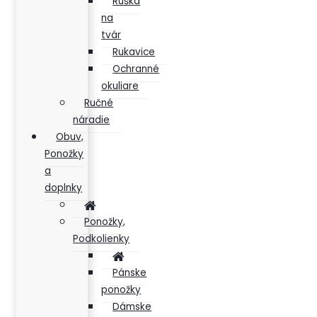
Rúška
na
tvár
Rukavice
Ochranné
okuliare
Ručné
náradie
Obuv,
Ponožky
a
doplnky
Ponožky,
Podkolienky
Pánske
ponožky
Dámske