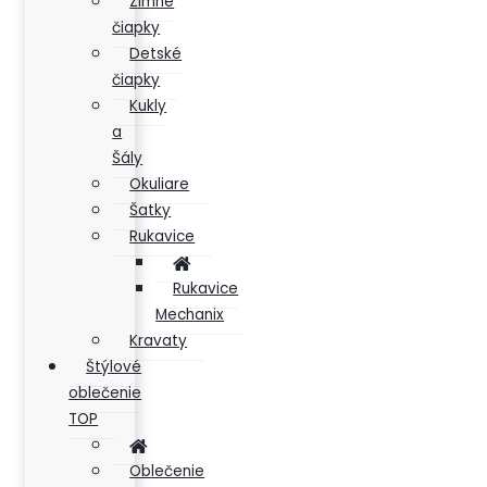
Zimné
čiapky
Detské
čiapky
Kukly
a
Šály
Okuliare
Šatky
Rukavice
Rukavice
Mechanix
Kravaty
Štýlové
oblečenie
TOP
Oblečenie