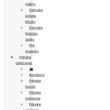
mikiny
Dámske
košele,
blúzky
Dámske
klobúky,
šatky
Pre
moletky
Pánske
oblečenie
Bombera
Pánske
bundy
Pánske
nohavice
Pánske