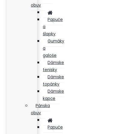
obuv
Papuče
a
šlapky
Gumáky
a
galoše
Dámske
tenisky
Dámske
topánky
Dámske
kapce
Pánska
obuv
Papuče