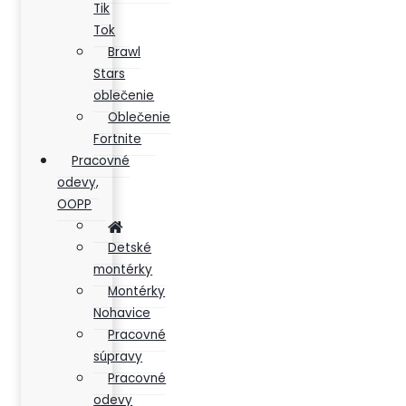
Tik
Tok
Brawl
Stars
oblečenie
Oblečenie
Fortnite
Pracovné
odevy,
OOPP
Detské
montérky
Montérky
Nohavice
Pracovné
súpravy
Pracovné
odevy