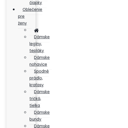
čiapky
Oblečenie
pre
ženy
Dámske
legíny,
tepláky
Dámske
nohavice
Spodné
prádlo,
kraťasy
Dámske
tričká,
tielka
Dámske
bundy
Dámske