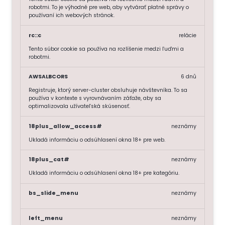
robotmi. To je výhodné pre web, aby vytvárať platné správy o
používaní ich webových stránok.
rc::c
relácie
Tento súbor cookie sa používa na rozlíšenie medzi ľuďmi a
robotmi.
AWSALBCORS
6 dnů
Registruje, ktorý server-cluster obsluhuje návštevníka. To sa
používa v kontexte s vyrovnávaním záťaže, aby sa
optimalizovala užívateľská skúsenosť.
18plus_allow_access#
neznámy
Ukladá informáciu o odsúhlasení okna 18+ pre web.
18plus_cat#
neznámy
Ukladá informáciu o odsúhlasení okna 18+ pre kategóriu.
bs_slide_menu
neznámy
left_menu
neznámy