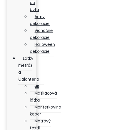
do
bytu
Army
dekorácie
Vianočné
dekorácie
Halloween
dekorácie
Látky
metráž
a
Galantéria
Maskáčová
látka
Monterkovina
keper
Metrový
textil