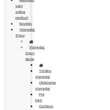
Neprešla
vám
online
platba?
Novinky
Výpredaj,
Zľavy
Výpredaj,
zľavy,
akcie
Totálny
výpredaj
Oblečenie
výpredaj
Pre
Deti
Outdoor,