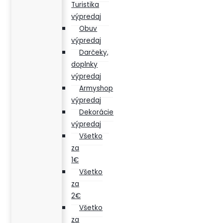
Turistika
výpredaj
Obuv
výpredaj
Darčeky,
doplnky
výpredaj
Armyshop
výpredaj
Dekorácie
výpredaj
Všetko
za
1€
Všetko
za
2€
Všetko
za