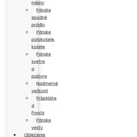
mikiny
Pánske
spodné
prádlo
Pánske
polokošele,
košele
Pánske
svetre
a
pulóvre
Nadmerné
veľkosti
Pršiplášte
a
Pončá
Pánske
vesty
Oblečenie