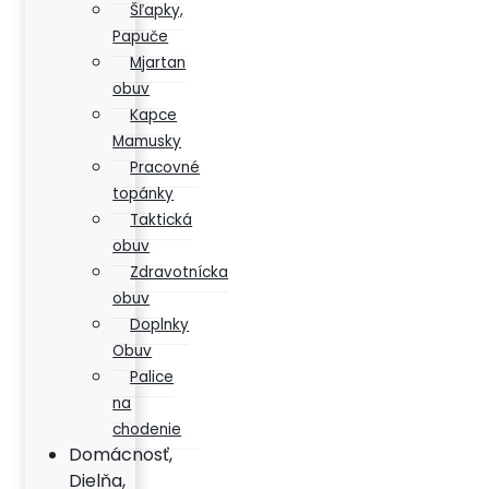
Šľapky,
Papuče
Mjartan
obuv
Kapce
Mamusky
Pracovné
topánky
Taktická
obuv
Zdravotnícka
obuv
Doplnky
Obuv
Palice
na
chodenie
Domácnosť,
Dielňa,