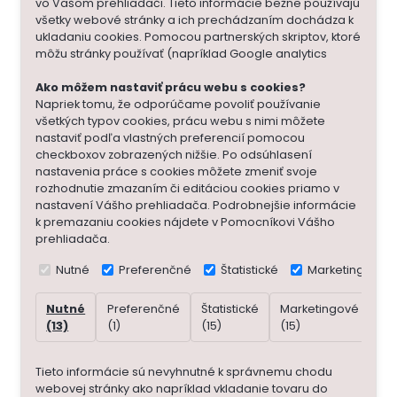
vo Vašom prehliadači. Tieto informácie bežne používajú
všetky webové stránky a ich prechádzaním dochádza k
ukladaniu cookies. Pomocou partnerských skriptov, ktoré
môžu stránky používať (napríklad Google analytics
Ako môžem nastaviť prácu webu s cookies?
Napriek tomu, že odporúčame povoliť používanie
všetkých typov cookies, prácu webu s nimi môžete
nastaviť podľa vlastných preferencií pomocou
checkboxov zobrazených nižšie. Po odsúhlasení
nastavenia práce s cookies môžete zmeniť svoje
rozhodnutie zmazaním či editáciou cookies priamo v
nastavení Vášho prehliadača. Podrobnejšie informácie
k premazaniu cookies nájdete v Pomocníkovi Vášho
prehliadača.
Nutné
Preferenčné
Štatistické
Marketingové
Nutné
Preferenčné
Štatistické
Marketingové
Ne
(13)
(1)
(15)
(15)
(7)
Tieto informácie sú nevyhnutné k správnemu chodu
webovej stránky ako napríklad vkladanie tovaru do