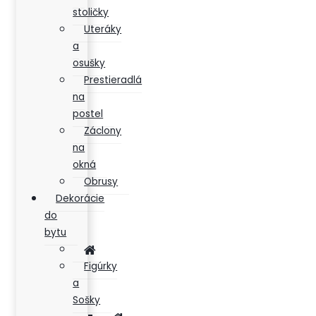
stoličky
Uteráky
a
osušky
Prestieradlá
na
postel
Záclony
na
okná
Obrusy
Dekorácie
do
bytu
Figúrky
a
Sošky