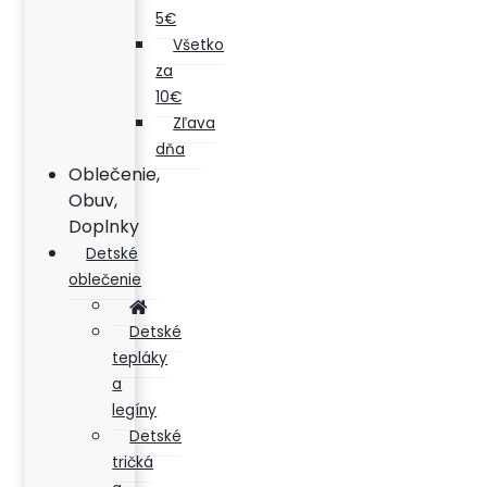
5€
Všetko
za
10€
Zľava
dňa
Oblečenie,
Obuv,
Doplnky
Detské
oblečenie
Detské
tepláky
a
legíny
Detské
tričká