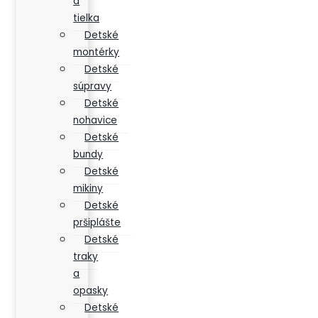
a
tielka
Detské
montérky
Detské
súpravy
Detské
nohavice
Detské
bundy
Detské
mikiny
Detské
pršiplášte
Detské
traky
a
opasky
Detské