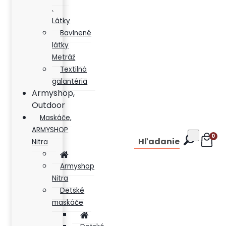
.
Látky
Bavlnené
látky
Metráž
Textilná
galantéria
Armyshop,
Outdoor
Maskáče,
ARMYSHOP
0
Hľadanie
Nitra
Armyshop
Nitra
Detské
maskáče