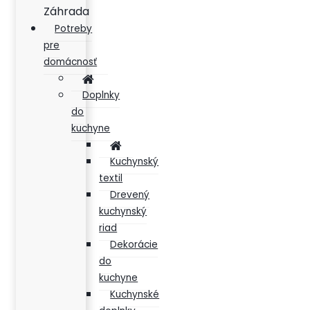
Záhrada
Potreby
pre
domácnosť
Doplnky
do
kuchyne
Kuchynský
textil
Drevený
kuchynský
riad
Dekorácie
do
kuchyne
Kuchynské