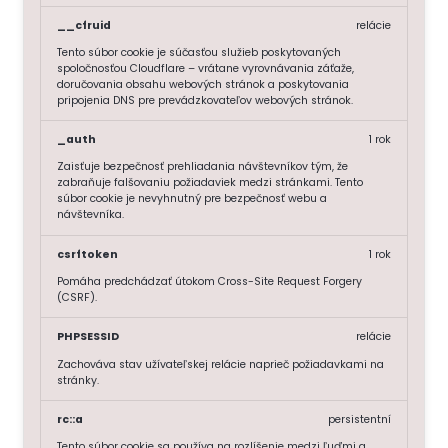
__cfruid
relácie
Tento súbor cookie je súčasťou služieb poskytovaných
spoločnosťou Cloudflare – vrátane vyrovnávania záťaže,
doručovania obsahu webových stránok a poskytovania
pripojenia DNS pre prevádzkovateľov webových stránok.
_auth
1 rok
Zaisťuje bezpečnosť prehliadania návštevníkov tým, že
zabraňuje falšovaniu požiadaviek medzi stránkami. Tento
súbor cookie je nevyhnutný pre bezpečnosť webu a
návštevníka.
csrftoken
1 rok
Pomáha predchádzať útokom Cross-Site Request Forgery
(CSRF).
PHPSESSID
relácie
Zachováva stav užívateľskej relácie naprieč požiadavkami na
stránky.
rc::a
persistentní
Tento súbor cookie sa používa na rozlíšenie medzi ľuďmi a