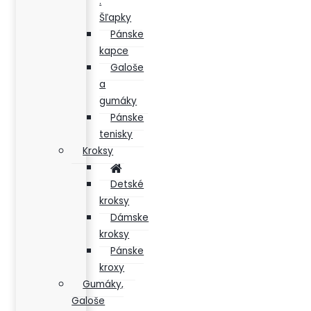
.
Šľapky
Pánske
kapce
Galoše
a
gumáky
Pánske
tenisky
Kroksy
Detské
kroksy
Dámske
kroksy
Pánske
kroxy
Gumáky,
Galoše