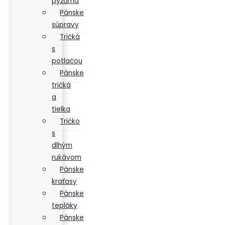
pyžamá
Pánske
súpravy
Tričká
s
potlačou
Pánske
tričká
a
tielka
Tričko
s
dlhým
rukávom
Pánske
kraťasy
Pánske
tepláky
Pánske