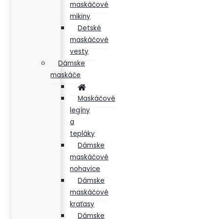
maskáčové
mikiny
Detské
maskáčové
vesty
Dámske
maskáče
Maskáčové
legíny
a
tepláky
Dámske
maskáčové
nohavice
Dámske
maskáčové
kraťasy
Dámske