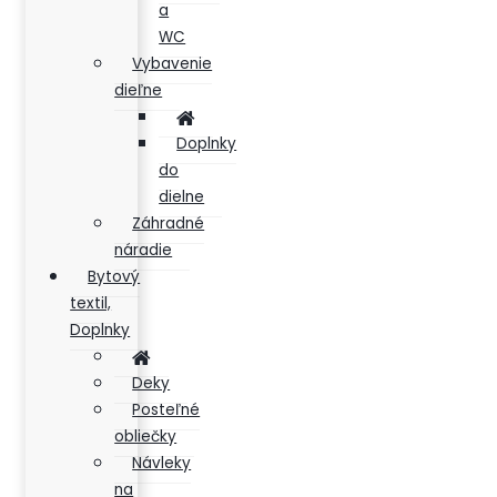
a
WC
Vybavenie
dieľne
Doplnky
do
dielne
Záhradné
náradie
Bytový
textil,
Doplnky
Deky
Posteľné
obliečky
Návleky
na