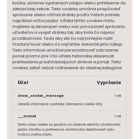
košíka, uloženie vyplnených údajov alebo prihlásenie do
zákazníckej sekcie.
Tieto cookies umožnia prispôsobiť
správanie alebo vzhľad stránky podľa Vašich potrieb,
napríklad voľba jazyka.
Vďaka týmto cookies môžu
majitelia aj developeri webu viac porozumieť správaniu
užívateľov a vyvijať stránku tak, aby bola čo najviac
prozákaznícka. Teda aby ste čo najrýchlejšie našli
hľadaný tovar alebo čo najľahšie dokončili jeho nákup.
Tieto informácie umožnia personalizovať zobrazenie
ponúk priamo pre Vás vďaka historickej skúsenosti
prehliadania predchádzajúcich stránok a ponúk.
Tieto
cookies zatiaľ neboli roztriedené do vlastnej kategórie.
Účel
Vypršanie
show_cookie_message
1 rok
Ukladá informácie o potrebe zobrazenia cookie lišty
__zlcmid
1 rok
Tento súbor cookie sa používa na uloženie identity návštevníka
počas návštev a preferencie návštevníka deaktivovať našu
funkciu živého chatu.